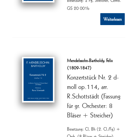
Besetzung: 2 Fg, Streicher, Cemb.
GS 20 001b
Weiterlesen
Mendelssohn-Bartholdy, Felix
(1809-1847)
Konzertstück Nr. 2 d-
moll op.114, arr.
R.Schottstädt (Fassung
für gr. Orchester: 8
Bläser + Streicher)
Besetzung: Cl, Bh (2. Cl./Fg) +
Orch. (8 Bläser + Streicher)