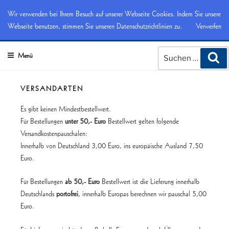
Zum
Musikverlag Rainer Schottstädt, Köln
Wir verwenden bei Ihrem Besuch auf unserer Webseite Cookies. Indem Sie unsere
Inhalt
Webseite benutzen, stimmen Sie unseren Datenschutzrichtlinien zu.
Verwerfen
Musikverlag für Holzbläser
springen
Suchen
Menü
Suc
nach:
VERSANDARTEN
Es gibt keinen Mindestbestellwert.
Für Bestellungen
unter 50,- Euro
Bestellwert gelten folgende
Versandkostenpauschalen:
Innerhalb von Deutschland 3,00 Euro, ins europäische Ausland 7,50
Euro.
Für Bestellungen
ab 50,- Euro
Bestellwert ist die Lieferung innerhalb
Deutschlands
portofrei
, innerhalb Europas berechnen wir pauschal 5,00
Euro.