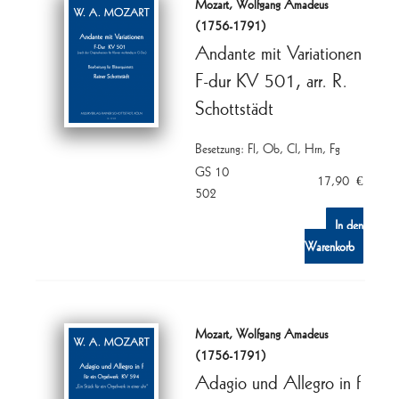
Mozart, Wolfgang Amadeus
(1756-1791)
Andante mit Variationen
F-dur KV 501, arr. R.
Schottstädt
Besetzung: Fl, Ob, Cl, Hrn, Fg
GS 10
17,90
€
502
In den
Warenkorb
Mozart, Wolfgang Amadeus
(1756-1791)
Adagio und Allegro in f