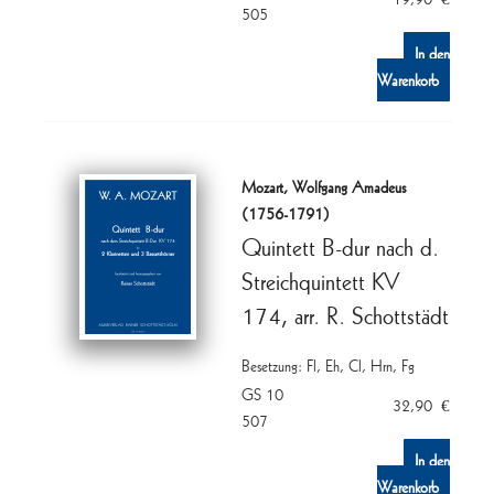
505
In den
Warenkorb
Mozart, Wolfgang Amadeus
(1756-1791)
Quintett B-dur nach d.
Streichquintett KV
174, arr. R. Schottstädt
Besetzung: Fl, Eh, Cl, Hrn, Fg
GS 10
32,90
€
507
In den
Warenkorb