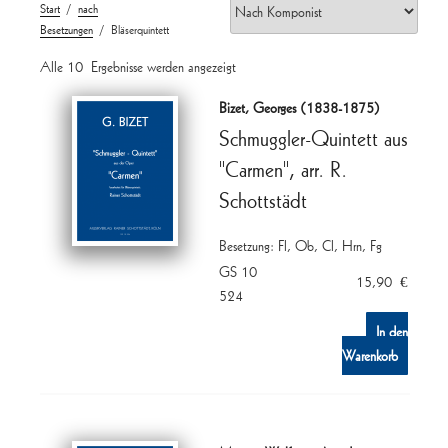
Start
/
nach
Besetzungen
/ Bläserquintett
Alle 10 Ergebnisse werden angezeigt
Bizet, Georges (1838-1875)
Schmuggler-Quintett aus
"Carmen", arr. R.
Schottstädt
Besetzung: Fl, Ob, Cl, Hrn, Fg
GS 10
15,90
€
524
In den
Warenkorb