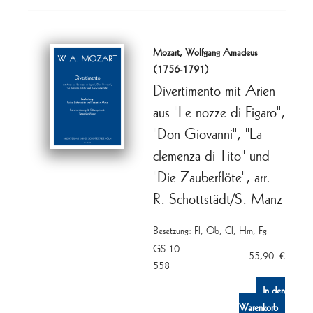
Mozart, Wolfgang Amadeus
(1756-1791)
Divertimento mit Arien
aus "Le nozze di Figaro",
"Don Giovanni", "La
clemenza di Tito" und
"Die Zauberflöte", arr.
R. Schottstädt/S. Manz
Besetzung: Fl, Ob, Cl, Hrn, Fg
GS 10
55,90
€
558
In den
Warenkorb