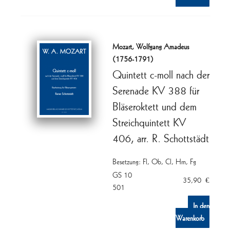
Mozart, Wolfgang Amadeus
(1756-1791)
Quintett c-moll nach der
Serenade KV 388 für
Bläseroktett und dem
Streichquintett KV
406, arr. R. Schottstädt
Besetzung: Fl, Ob, Cl, Hrn, Fg
GS 10
35,90
€
501
In den
Warenkorb