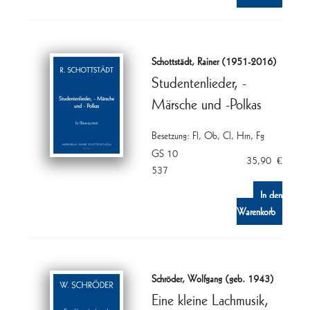
Schottstädt, Rainer (1951-2016)
Studentenlieder, -
Märsche und -Polkas
Besetzung: Fl, Ob, Cl, Hrn, Fg
GS 10
35,90
€
537
In den
Warenkorb
Schröder, Wolfgang (geb. 1943)
Eine kleine Lachmusik,