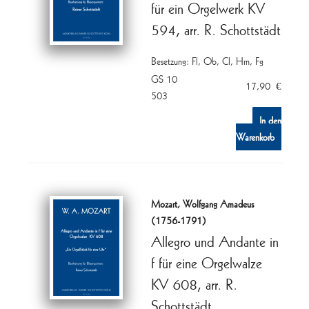
für ein Orgelwerk KV
594, arr. R. Schottstädt
Besetzung: Fl, Ob, Cl, Hrn, Fg
GS 10
17,90
€
503
In den
Warenkorb
Mozart, Wolfgang Amadeus
(1756-1791)
Allegro und Andante in
f für eine Orgelwalze
KV 608, arr. R.
Schottstädt