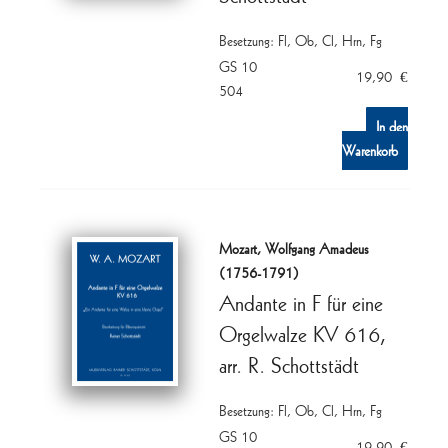
Besetzung: Fl, Ob, Cl, Hrn, Fg
GS 10
19,90
€
504
In den
Warenkorb
Mozart, Wolfgang Amadeus
(1756-1791)
Andante in F für eine
Orgelwalze KV 616,
arr. R. Schottstädt
Besetzung: Fl, Ob, Cl, Hrn, Fg
GS 10
19,90
€