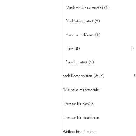
Musik mit Singstimme(n) (5)
Bläseroktette (4)
2 Fg, Orch., Cembalo (1)
Blockflötenquartett (2)
2 Kl & Orchester (2)
Streicher + Klavier (1)
2 Kl, Bh & Orchester (2)
Horn (2)
Fagott & Orchester (2)
Streichquartett (1)
Flöte & Orchester (3)
4 Hörner (1)
nach Komponisten (A-Z)
Kl, Bh/Fg & Orchester (3)
Horn + Klavier (1)
"Die neue Fagottschule"
A - C (69)
Klarinette & Orchester (11)
D - J (54)
Literatur für Schüler
Oboe & Orchester (5)
K - M (57)
Literatur für Studenten
N - S (82)
Weihnachts-Literatur