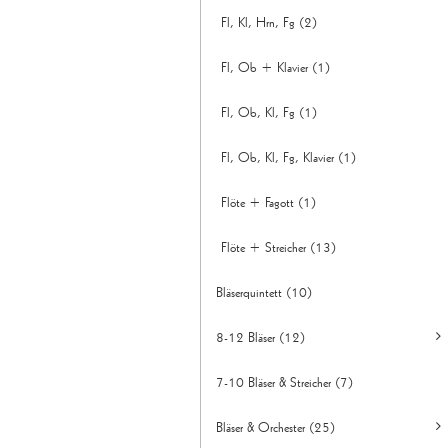
Fl, Kl, Hrn, Fg (2)
3 Kl/Bh/Bcl (21)
Fl, Ob + Klavier (1)
3 Kl/Bh/Bcl + 3 Singstimmen (1)
Fl, Ob, Kl, Fg (1)
3 Kl/Bh/Bcl + Klavier (4)
Fl, Ob, Kl, Fg, Klavier (1)
4 Kl/Bh/Bcl (5)
Flöte + Fagott (1)
5 Kl/Bh/Bcl (8)
Flöte + Streicher (13)
6 Kl/Bh/Bcl (1)
Bläserquintett (10)
8-12 Bläser (12)
7-10 Bläser & Streicher (7)
10-12 Bläser + Kb (6)
Bläser & Orchester (25)
9-10 Bläser (2)