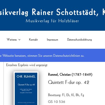
ikverlag Rainer Schottstädt, 
Musikverlag für Holzbläser
Weiteres
Kontakt
Impressum
Datenschutzbelehrung
Webseite benutzen, stimmen Sie unseren Datenschutzrichtlinien zu.
Start
/
nach Besetzungen
/
Flöte
/ Fl, Eh, Kl, Bh, Fg
Einzelnes Ergebnis wird angezeigt
Rummel, Christian (1787-1849)
Quintett F-dur op. 42
Besetzung: Fl, Eh, Kl, Bh, Fg
GS 10 536