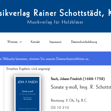
ikverlag Rainer Schottstädt, 
Musikverlag für Holzbläser
Weiteres
Kontakt
Impressum
Datenschutzbelehrung
Webseite benutzen, stimmen Sie unseren Datenschutzrichtlinien zu.
Start
/
nach Besetzungen
/
Ob/ Eh + Fg mit anderen
/ 2 Ob, Fg + B.C.
Einzelnes Ergebnis wird angezeigt
Fasch, Johann Friedrich (1688-1758)
Sonate g-moll, hrsg. R. Schotts
Besetzung: 2 Ob, Fg, B.C.
GS 10 310