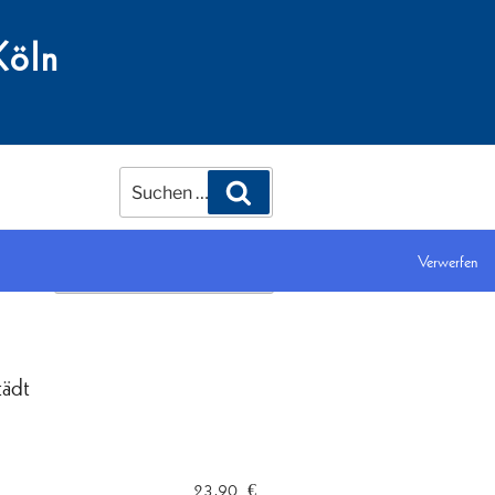
Köln
Suchen
Suchen
nach:
Verwerfen
tädt
23,90
€