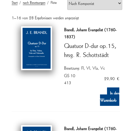
Start
/
nach Besetzungen
/ Flöte
1–16 von 28 Ergebnissen werden angezeigt
Brandl, Johann Evangelist (1760-
1837)
Quatuor D-dur op.15,
hrsg. R. Schottstädt
Besetzung: Fl, Vl, Vla, Vc
GS 10
29,90
€
413
In den
Warenkorb
Brandl, Johann Evangelist (1760-