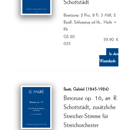
Schottstädt
Besetzung: 2 Picc, 8 Fl, 3 Altfl, 2
Bassfl, Schlagzeug ad lib., Harfe +
Kb
GS 20
59,90
€
035
In den
Warenkorb
Fauré, Gabriel (1845-1924)
Berceuse op. 16, arr. R.
Schottstädt, zusätzliche
Streicher-Stimme für
Streichorchester