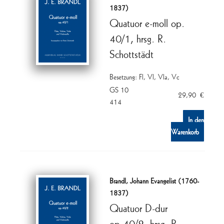
1837)
Quatuor e-moll op.
40/1, hrsg. R.
Schottstädt
Besetzung: Fl, Vl, Vla, Vc
GS 10
29,90
€
414
In den
Warenkorb
Brandl, Johann Evangelist (1760-
1837)
Quatuor D-dur
op.40/2, hrsg. R.