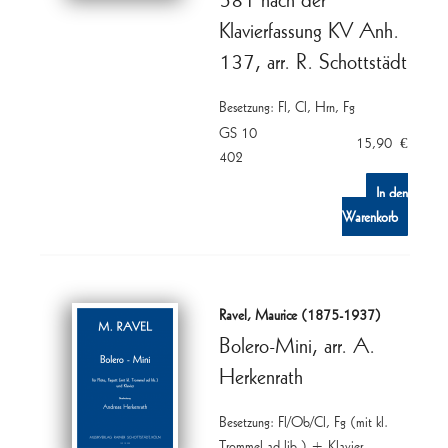
Klavierfassung KV Anh.
137, arr. R. Schottstädt
Besetzung: Fl, Cl, Hrn, Fg
GS 10
15,90
€
402
In den
Warenkorb
Ravel, Maurice (1875-1937)
Bolero-Mini, arr. A.
Herkenrath
Besetzung: Fl/Ob/Cl, Fg (mit kl.
Trommel ad lib.) + Klavier