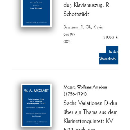
dur, Klavierauszug: R.
Schottstädt
Besetzung: Fl, Ob, Klavier
GS 20
29,90
€
002
In den
Warenkorb
Mozart, Wolfgang Amadeus
(1756-1791)
Sechs Variationen D-dur
über ein Thema aus dem
Klarinettenquintett KV
581 nach der