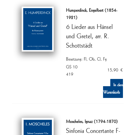
Humperdinck, Engelbert (1854-
1921)
6 Lieder aus Hänsel
und Gretel, arr. R.
Schottstädt
Besetzung: Fl, Ob, Cl, Fg
GS 10
15,90
€
419
In den
Warenkorb
Moscheles, Ignaz (1794-1870)
Sinfonia Concertante F-