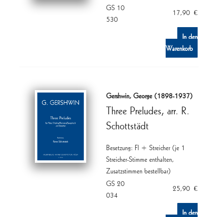
GS 10
17,90
€
530
In den
Warenkorb
Gershwin, George (1898-1937)
Three Preludes, arr. R.
Schottstädt
Besetzung: Fl + Streicher (je 1
Streicher-Stimme enthalten,
Zusatzstimmen bestellbar)
GS 20
25,90
€
034
In den