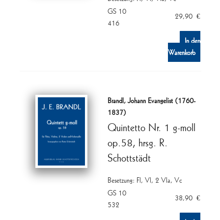
GS 10
29,90
€
416
In den
Warenkorb
Brandl, Johann Evangelist (1760-
1837)
Quintetto Nr. 1 g-moll
op.58, hrsg. R.
Schottstädt
Besetzung: Fl, Vl, 2 Vla, Vc
GS 10
38,90
€
532