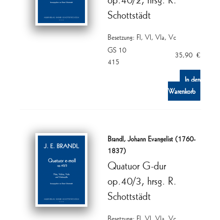
Schottstädt
Besetzung: Fl, Vl, Vla, Vc
GS 10
35,90
€
415
In den
Warenkorb
Brandl, Johann Evangelist (1760-
1837)
Quatuor G-dur
op.40/3, hrsg. R.
Schottstädt
Besetzung: Fl, Vl, Vla, Vc