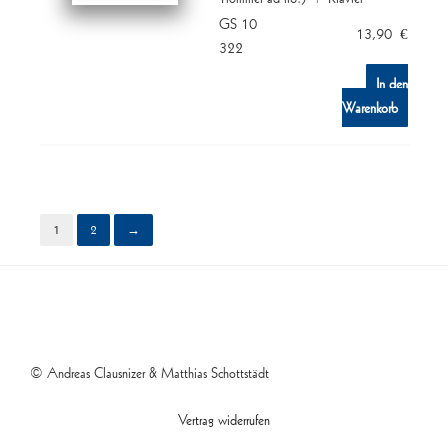
GS 10
13,90
€
322
In den
Warenkorb
1
2
→
© Andreas Clausnizer & Matthias Schottstädt
Vertrag widerrufen