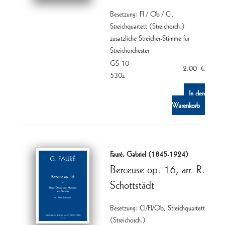
Besetzung: Fl / Ob / Cl,
Streichquartett (Streichorch.)
zusätzliche Streicher-Stimme für
Streichorchester
GS 10
2,00
€
530z
In den
Warenkorb
Fauré, Gabriel (1845-1924)
Berceuse op. 16, arr. R.
Schottstädt
Besetzung: Cl/Fl/Ob, Streichquartett
(Streichorch.)