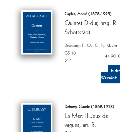
Caplet, André (1878-1925)
Quintet D-dur, hrsg. R.
Schottstädt
Besetzung: Fl, Ob, Cl, Fg, Klavier
GS 10
44,90
€
514
In den
Warenkorb
Debussy, Claude (1862-1918)
La Mer: II Jeux de
vagues, arr. R.