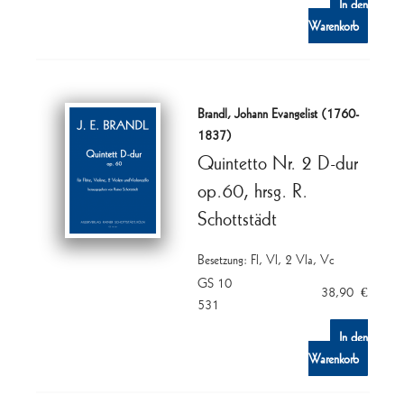
In den
Warenkorb
Brandl, Johann Evangelist (1760-
1837)
Quintetto Nr. 2 D-dur
op.60, hrsg. R.
Schottstädt
Besetzung: Fl, Vl, 2 Vla, Vc
GS 10
38,90
€
531
In den
Warenkorb