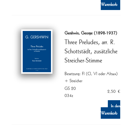
Warenkorb
Gershwin, George (1898-1937)
Three Preludes, arr. R.
Schottstädt, zusätzliche
Streicher-Stimme
Besetzung: Fl (Cl, Vl oder Altsax)
+ Streicher
GS 20
2,50
€
034z
In den
Warenkorb