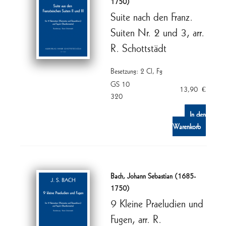
1750)
Suite nach den Franz.
Suiten Nr. 2 und 3, arr.
R. Schottstädt
Besetzung: 2 Cl, Fg
GS 10
13,90
€
320
In den
Warenkorb
Bach, Johann Sebastian (1685-
1750)
9 Kleine Praeludien und
Fugen, arr. R.