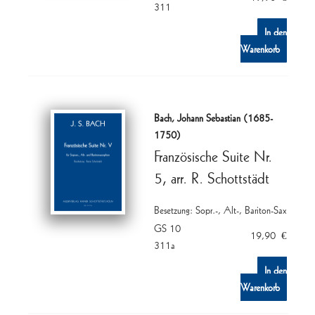
311
In den
Warenkorb
Bach, Johann Sebastian (1685-
1750)
Französische Suite Nr.
5, arr. R. Schottstädt
Besetzung: Sopr.-, Alt-, Bariton-Sax
GS 10
19,90
€
311a
In den
Warenkorb