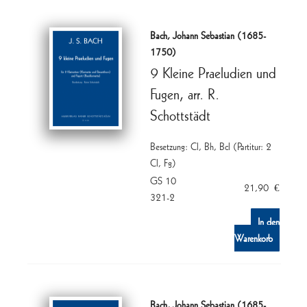
Bach, Johann Sebastian (1685-
1750)
9 Kleine Praeludien und
Fugen, arr. R.
Schottstädt
Besetzung: Cl, Bh, Bcl (Partitur: 2
Cl, Fg)
GS 10
21,90
€
321-2
In den
Warenkorb
Bach, Johann Sebastian (1685-