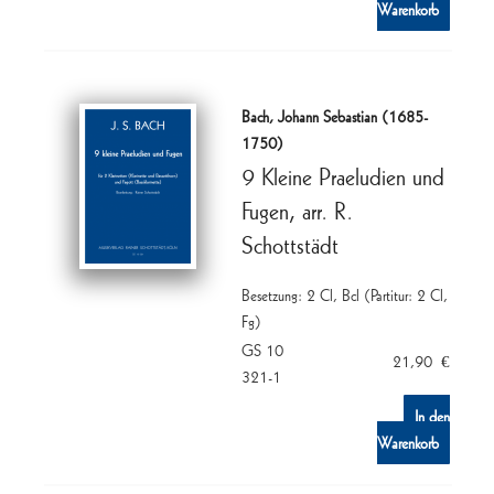
Warenkorb
Bach, Johann Sebastian (1685-
1750)
9 Kleine Praeludien und
Fugen, arr. R.
Schottstädt
Besetzung: 2 Cl, Bcl (Partitur: 2 Cl,
Fg)
GS 10
21,90
€
321-1
In den
Warenkorb