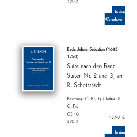
320-2
In den
Warenkorb
Bach, Johann Sebastian (1685-
1750)
Suite nach den Franz.
Suiten Nr. 2 und 3, arr.
R. Schottstädt
Besetzung: Cl, Bh, Fg (Partitur: 2
Cl, Fg)
GS 10
13,90
€
320-3
In den