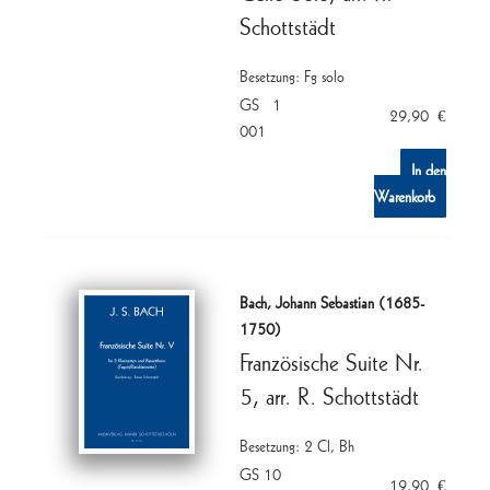
Schottstädt
Besetzung: Fg solo
GS 1
29,90
€
001
In den
Warenkorb
Bach, Johann Sebastian (1685-
1750)
Französische Suite Nr.
5, arr. R. Schottstädt
Besetzung: 2 Cl, Bh
GS 10
19,90
€