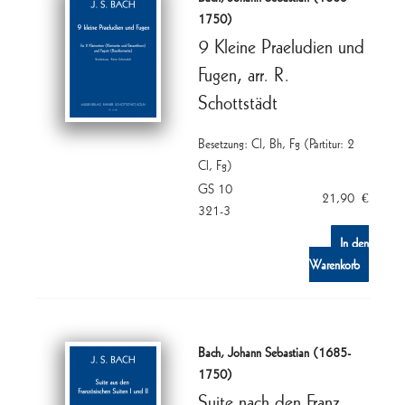
1750)
9 Kleine Praeludien und
Fugen, arr. R.
Schottstädt
Besetzung: Cl, Bh, Fg (Partitur: 2
Cl, Fg)
GS 10
21,90
€
321-3
In den
Warenkorb
Bach, Johann Sebastian (1685-
1750)
Suite nach den Franz.