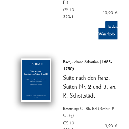
Fg)
GS 10
13,90
€
320-1
In den
Warenkorb
Bach, Johann Sebastian (1685-
1750)
Suite nach den Franz.
Suiten Nr. 2 und 3, arr.
R. Schottstädt
Besetzung: Cl, Bh, Bcl (Partitur: 2
Cl, Fg)
GS 10
13,90
€