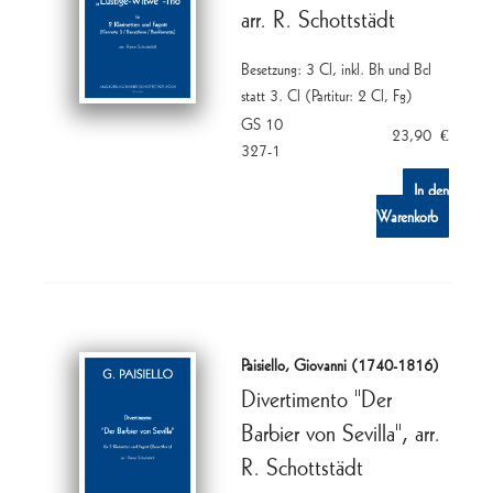
arr. R. Schottstädt
Besetzung: 3 Cl, inkl. Bh und Bcl
statt 3. Cl (Partitur: 2 Cl, Fg)
GS 10
23,90
€
327-1
In den
Warenkorb
Paisiello, Giovanni (1740-1816)
Divertimento "Der
Barbier von Sevilla", arr.
R. Schottstädt