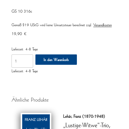
GS 10 316c
Gemäß §19 UStG wird keine Umsatzsteuer berechnet
zzgl.
Versandkosten
19,90
€
Lieferzeit:
4-8 Tage
50
In den Warenkorb
Kinder-,
Volks-,
Lieferzeit:
4-8 Tage
St.Martins-,
Advents-
und
Ähnliche Produkte
Weihnachtslieder
Menge
Lehár, Franz (1870-1948)
„Lustige-Witwe“-Trio,