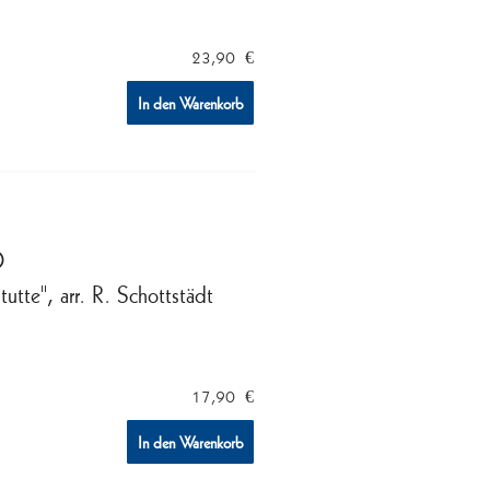
23,90
€
In den Warenkorb
)
utte", arr. R. Schottstädt
17,90
€
In den Warenkorb