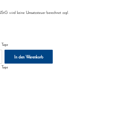
tG wird keine Umsatzsteuer berechnet
zzgl.
 Tage
t
In den Warenkorb
 Tage