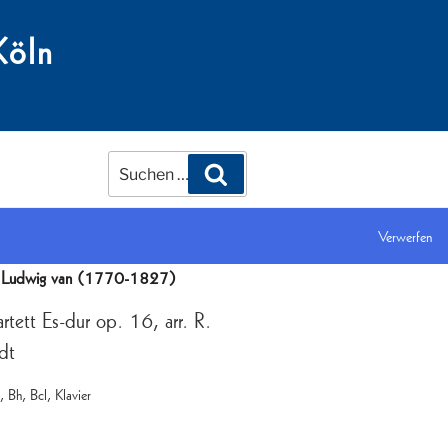
Köln
Suchen
Suchen
nach:
Verwerfen
lavierquartett Es-dur op. 16, arr. R. Schottstädt
, Ludwig van (1770-1827)
artett Es-dur op. 16, arr. R.
dt
, Bh, Bcl, Klavier