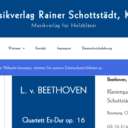
ikverlag Rainer Schottstädt, 
Musikverlag für Holzbläser
Weiteres
Kontakt
Impressum
Datenschutzbelehrung
Webseite benutzen, stimmen Sie unseren Datenschutzrichtlinien zu.
Start
/
nach Besetzungen
/
Klarinette
/
Klarinetten-Ensembles
/
3 Kl/Bh/Bcl + Klavier
/ K
Beethoven
Klavierqu
Schottstä
Besetzung: Cl
GS 10 314