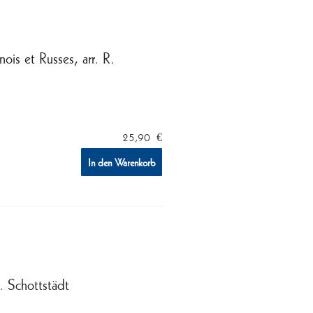
is et Russes, arr. R.
25,90
€
In den Warenkorb
R. Schottstädt