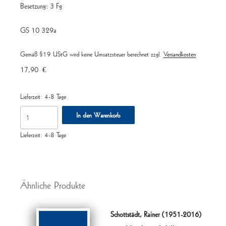
Besetzung: 3 Fg
GS 10 329a
Gemäß §19 UStG wird keine Umsatzsteuer berechnet
zzgl.
Versandkosten
17,90
€
Lieferzeit:
4-8 Tage
Variationen
In den Warenkorb
über
das
Lieferzeit:
4-8 Tage
Thema
"Là
ci
Ähnliche Produkte
darem
la
mano"
Schottstädt, Rainer (1951-2016)
aus