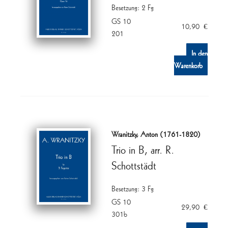
Besetzung: 2 Fg
GS 10
10,90
€
201
In den
Warenkorb
Wranitzky, Anton (1761-1820)
Trio in B, arr. R.
Schottstädt
Besetzung: 3 Fg
GS 10
29,90
€
301b