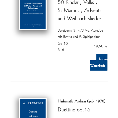
50 Kinder-, Volks-,
Mozart's
St.Martins-, Advents-
Don
Giovanni
und Weihnachtslieder
Menge
Besetzung: 3 Fg /3 Vc, Ausgabe
mit Partitur und 2. Spielpartitur
GS 10
19,90
€
316
In den
Warenkorb
Herkenrath, Andreas (geb. 1970)
Duettino op.16