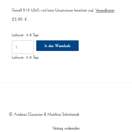
Gemäß §19 UStG wird keine Umsatzsteuer berechnet
zzgl.
Versandkosten
23,90
€
Lieferzeit:
4-8 Tage
Sonate
In den Warenkorb
g-
moll,
Lieferzeit:
4-8 Tage
hrsg.
R.
Schottstädt
Menge
© Andreas Clausnizer & Matthias Schottstädt
Vertrag widerrufen