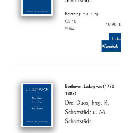
Besetzung: Vla + Fg
GS 10
10,90
€
206a
In den
Warenkorb
Beethoven, Ludwig van (1770-
1827)
Drei Duos, hrsg. R.
Schottstädt u. M.
Schottstädt