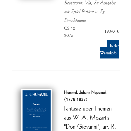
Besetzung: Vla, Fg Ausgabe
mit Spiel-Partitur u. Fg-
Einzelstimme
GS 10
19,90
€
207a
In den
Warenkorb
Hummel, Johann Nepomuk
(1778-1837)
Fantasie über Themen
aus W. A. Mozart's
"Don Giovanni", arr. R.