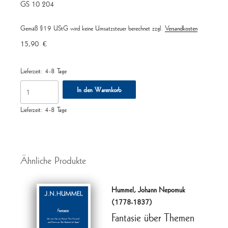
GS 10 204
Gemäß §19 UStG wird keine Umsatzsteuer berechnet
zzgl.
Versandkosten
15,90
€
Lieferzeit:
4-8 Tage
3.
In den Warenkorb
Sonate
in
Lieferzeit:
4-8 Tage
B,
hrsg.
R.
Ähnliche Produkte
Schottstädt
Menge
Hummel, Johann Nepomuk
(1778-1837)
Fantasie über Themen