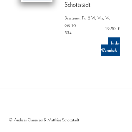
Schottstädt
Besetzung: Fg, 2 Vl, Vla, Vc
GS 10
19,90
€
534
In den
Warenkorb
© Andreas Clausnizer & Matthias Schottstädt