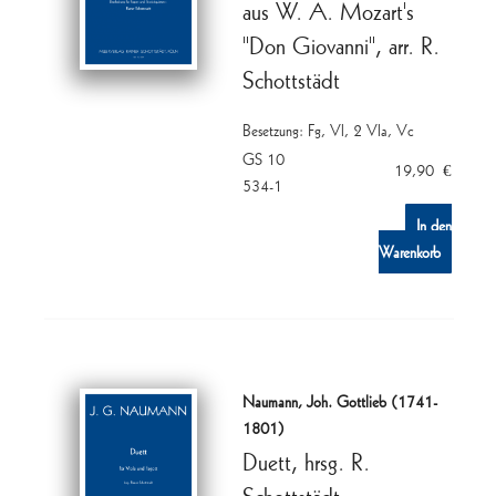
aus W. A. Mozart's
"Don Giovanni", arr. R.
Schottstädt
Besetzung: Fg, Vl, 2 Vla, Vc
GS 10
19,90
€
534-1
In den
Warenkorb
Naumann, Joh. Gottlieb (1741-
1801)
Duett, hrsg. R.
Schottstädt