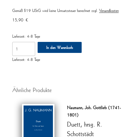
Gemäß §19 UStG wird keine Umsatzsteuer berechnet
zzgl.
Versandkosten
15,90
€
Lieferzeit:
4-8 Tage
50
In den Warenkorb
Lieder
und
Lieferzeit:
4-8 Tage
kleine
Stücke
Menge
Ähnliche Produkte
Naumann, Joh. Gottlieb (1741-
1801)
Duett, hrsg. R.
Schottstädt