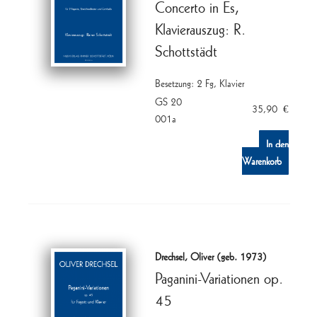
Concerto in Es,
-
Klavierauszug: R.
35),
arr.
Schottstädt
R.
Schottstädt
Besetzung: 2 Fg, Klavier
Menge
GS 20
35,90
€
001a
In den
Warenkorb
Drechsel, Oliver (geb. 1973)
Paganini-Variationen op.
45