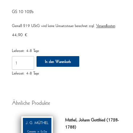
GS 10 102b
Gemäß §19 UStG wird keine Umsatzsteuer berechnet
zzgl.
Versandkosten
44,90
€
Lieferzeit:
4-8 Tage
Klavierbegleitung
In den Warenkorb
zu
den
Lieferzeit:
4-8 Tage
50
Konzertstudien
op.
Ähnliche Produkte
26,
Band
2
Müthel, Johann Gottfried (1728-
(Nr.
1788)
19