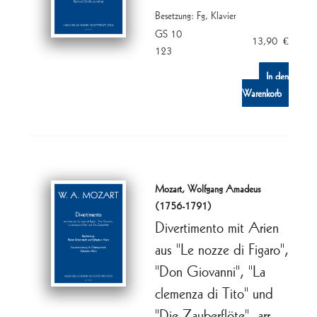
Besetzung: Fg, Klavier
GS 10
13,90
€
123
In den
Warenkorb
Mozart, Wolfgang Amadeus
(1756-1791)
Divertimento mit Arien
aus "Le nozze di Figaro",
"Don Giovanni", "La
clemenza di Tito" und
"Die Zauberflöte", arr.