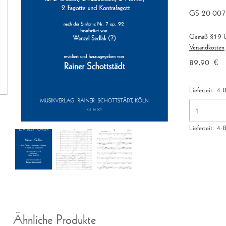
GS 20 007
Gemäß §19 US
Versandkosten
89,90
€
Lieferzeit:
4-8
Nonett
G-
Lieferzeit:
4-8
dur
nach
der
Sinfonie
Nr.
7
op.
92,
Ähnliche Produkte
arr.