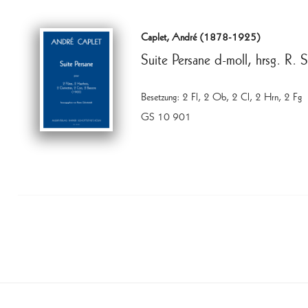
W.
Sedlak
Caplet, André (1878-1925)
(?),
Suite Persane d-moll, hrsg. R. 
hrsg.
R.
Besetzung: 2 Fl, 2 Ob, 2 Cl, 2 Hrn, 2 Fg
Sch.
Menge
GS 10 901