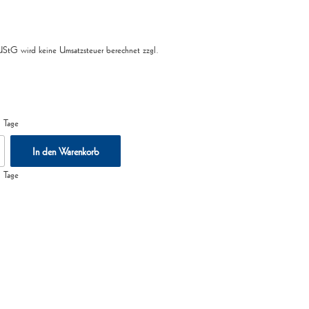
tG wird keine Umsatzsteuer berechnet
zzgl.
 Tage
In den Warenkorb
 Tage