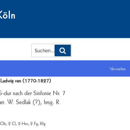
Köln
Suchen
Suchen
nach:
Verwerfen
, arr. W. Sedlak (?), hrsg. R. Sch.
, Ludwig van (1770-1827)
-dur nach der Sinfonie Nr. 7
rr. W. Sedlak (?), hrsg. R.
 Ob, 2 Cl, 2 Hrn, 2 Fg, Kfg