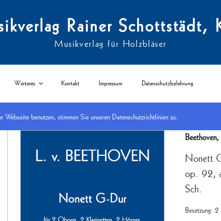
ikverlag Rainer Schottstädt, 
Musikverlag für Holzbläser
Weiteres
Kontakt
Impressum
Datenschutzbelehrung
Webseite benutzen, stimmen Sie unseren Datenschutzrichtlinien zu.
Start
/
nach Komponisten (A-Z)
/
A - C
/ Nonett G-dur nach der Sinfonie Nr. 7 op. 92
Beethoven
Nonett G
op. 92, a
Sch.
Besetzung: 2