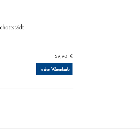
Schottstädt
59,90
€
In den Warenkorb